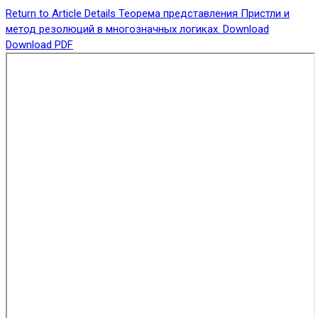
Return to Article Details
Теорема представления Пристли и
метод резолюций в многозначных логиках.
Download
Download PDF