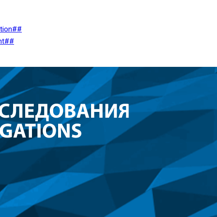
ation##
nt##