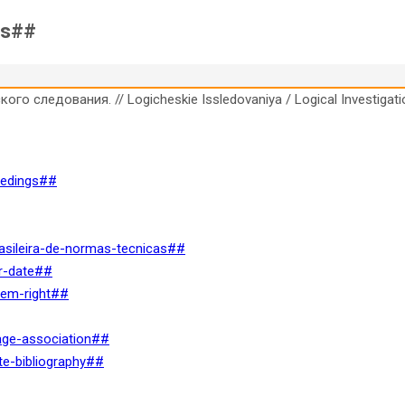
ls##
следования. // Logicheskie Issledovaniya / Logical Investigation
ceedings##
rasileira-de-normas-tecnicas##
or-date##
them-right##
uage-association##
ote-bibliography##