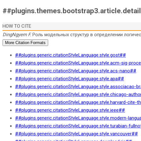
##plugins.themes.bootstrap3.article.detai
HOW TO CITE
DingNgyem F.
Роль модельных структур в определении логического 
More Citation Formats
##plugins.generic.citationStyleLanguage.style.gost##
##plugins.generic.citationStyleLanguage.style.acm-sig-pro
##plugins.generic.citationStyleLanguage.style.acs-nano##
##plugins.generic.citationStyleLanguage.style.apa##
##plugins.generic.citationStyleLanguage.style.associacao-b
##plugins.generic.citationStyleLanguage.style.chicago-auth
##plugins.generic.citationStyleLanguage.style.harvard-cite-
##plugins.generic.citationStyleLanguage.style.ieee##
##plugins.generic.citationStyleLanguage.style.modern-lang
##plugins.generic.citationStyleLanguage.style.turabian-fulln
##plugins.generic.citationStyleLanguage.style.vancouver##